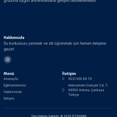
grubuna uygun antrenmanlarla gelişimi desteklemektir.
Hakkımızda
Su korkunuzu yenmek ve stil öğrenmek için hemen iletişime
geçin!
Menü
İletişim
Anasayfa
0531 505 69 70
Eğitmenlerimiz
Aleksander Dubçek Cd. 7,
06550 Ankara, Çankaya
Hakkımızda
Türkye
İletişim
Tüm Hakları Saklıdır. © 2025 FITSHARK