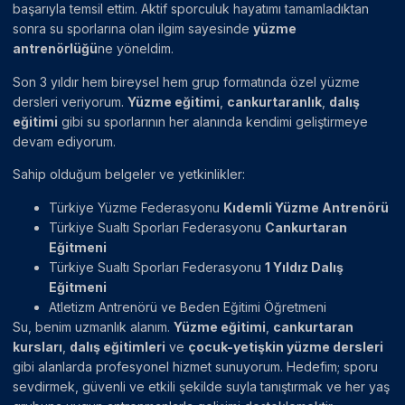
başarıyla temsil ettim. Aktif sporculuk hayatımı tamamladıktan
sonra su sporlarına olan ilgim sayesinde
yüzme
antrenörlüğü
ne yöneldim.
Son 3 yıldır hem bireysel hem grup formatında özel yüzme
dersleri veriyorum.
Yüzme eğitimi
,
cankurtaranlık
,
dalış
eğitimi
gibi su sporlarının her alanında kendimi geliştirmeye
devam ediyorum.
Sahip olduğum belgeler ve yetkinlikler:
Türkiye Yüzme Federasyonu
Kıdemli Yüzme Antrenörü
Türkiye Sualtı Sporları Federasyonu
Cankurtaran
Eğitmeni
Türkiye Sualtı Sporları Federasyonu
1 Yıldız Dalış
Eğitmeni
Atletizm Antrenörü ve Beden Eğitimi Öğretmeni
Su, benim uzmanlık alanım.
Yüzme eğitimi
,
cankurtaran
kursları
,
dalış eğitimleri
ve
çocuk-yetişkin yüzme dersleri
gibi alanlarda profesyonel hizmet sunuyorum. Hedefim; sporu
sevdirmek, güvenli ve etkili şekilde suyla tanıştırmak ve her yaş